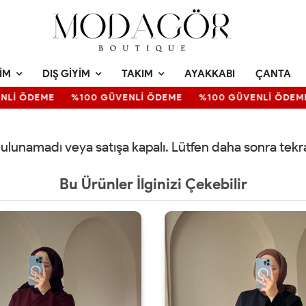
IM
DIŞ GIYIM
TAKIM
AYAKKABI
ÇANTA
Lİ ÖDEME
%100 GÜVENLİ ÖDEME
%100 GÜVENLİ ÖDEME
 bulunamadı veya satışa kapalı. Lütfen daha sonra tek
Bu Ürünler İlginizi Çekebilir