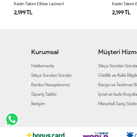
Kadın Takım Elbise Bej
Kadın Şal Det
2,199 TL
1,999 TL
Kurumsal
Müşteri Hizme
Hakkımızda
Sıkça Sorulan Sorul
Sıkça Sorulan Sorular
Gizlilik ve Kvkk Bilgil
Banka Hesaplarımız
Kargo ve Teslimat Bil
Sipariş Takibi
İptal ve İade Koşulla
İletişim
Mesafeli Satış Sözl