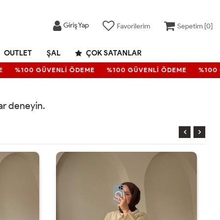
Giriş Yap
Favorilerim
Sepetim [
0
]
OUTLET
ŞAL
ÇOK SATANLAR
%100 GÜVENLİ ÖDEME
%100 GÜVENLİ ÖDEME
%100 
rar deneyin.