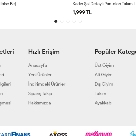
aylı Pantolon Takım Lacivert
KADIN KOT TAKIM AÇIK CEPLİ Ko
2,199 TL
tleri
Hızlı Erişim
Popüler Katego
ar
Anasayfa
Üst Giyim
eri
Yeni Ürünler
Alt Giyim
gileri
İndirimdeki Ürünler
Dış Giyim
rı
Sipariş Takip
Takım
eşmesi
Hakkımızda
Ayakkabı