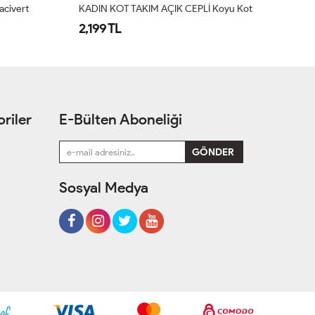
yu Kot
Kadın Bağcıklı Pervazlı Takım Kahverengi
Pi
1,999 TL
1
riler
E-Bülten Aboneliği
Sosyal Medya