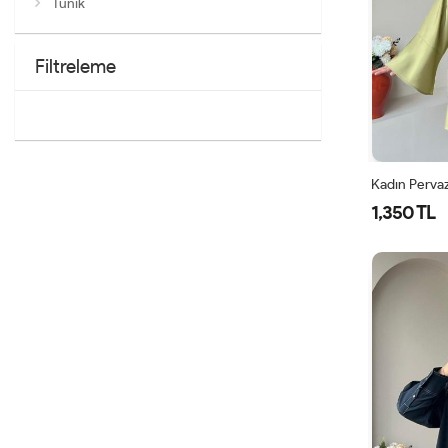
Tunik
Filtreleme
1,350 TL