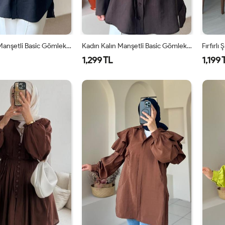
Kadın Kalın Manşetli Basic Gömlek Siyah
Kadın Kalın Manşetli Basic Gömlek Kahverengi
1,299 TL
1,199 
S-M
L-
S-M
L-
XL
XL