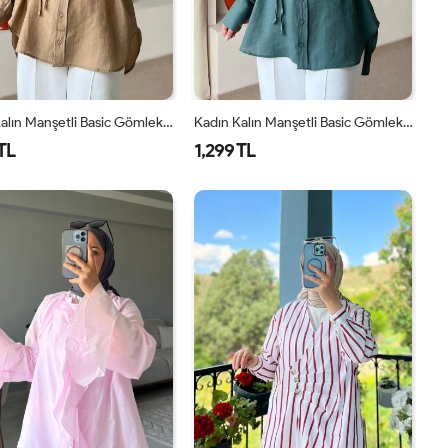
Kadın Kalın Manşetli Basic Gömlek Camel
Kadın Kalın Manşetli Basic Gömlek Ada Çayı
TL
1,299 TL
S-M
L-
S-M
L-
XL
XL