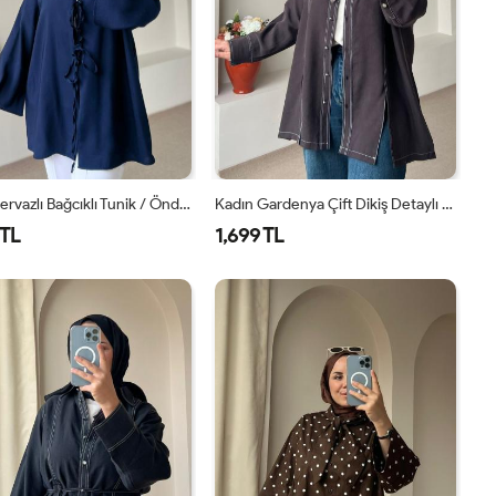
Kadın Pervazlı Bağcıklı Tunik / Önden Bağlamalı Tunik Lacivert
Kadın Gardenya Çift Dikiş Detaylı Gömlek Acı Kahve
 TL
1,699 TL
1
2
S-M
L-
XL