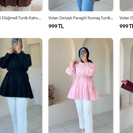
•Kadın Piliseli Düğmeli Tunik Kahverengi
Volan Detaylı Paraşüt Kumaş Tunik Kahverengi
999 TL
999 T
STD
SM
LXL