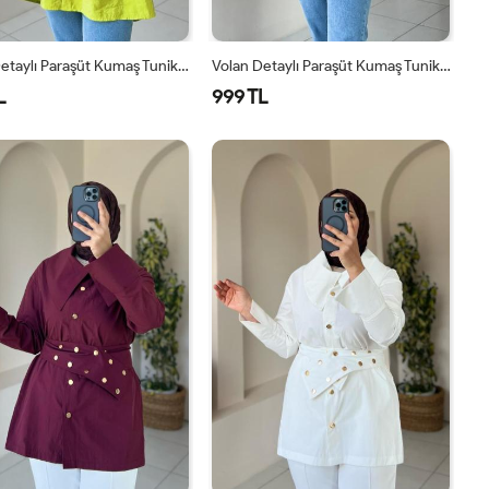
Volan Detaylı Paraşüt Kumaş Tunik Yeşil
Volan Detaylı Paraşüt Kumaş Tunik Taş Rengi
L
999 TL
SM
LXL
SM
LXL