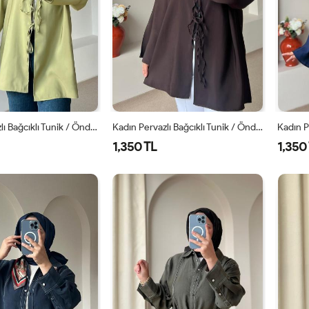
Kadın Pervazlı Bağcıklı Tunik / Önden Bağlamalı Tunik Yağ Yeşili
Kadın Pervazlı Bağcıklı Tunik / Önden Bağlamalı Tunik Kahverengi
1,350 TL
1,350
1
2
1
2