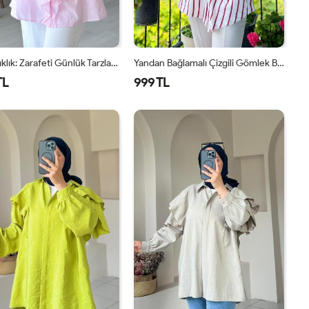
Fırfırlı Şıklık: Zarafeti Günlük Tarzla Buluşturan Tunik ✨ Pembe
Yandan Bağlamalı Çizgili Gömlek Bordo
TL
999 TL
STD
SM
LXL