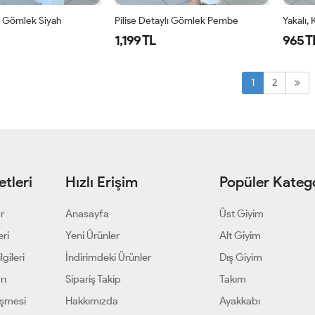
lı Gömlek Siyah
Pilise Detaylı Gömlek Pembe
Yakalı,
1,199 TL
965 T
1
2
3
1
2
3
1
2
tleri
Hızlı Erişim
Popüler Katego
ar
Anasayfa
Üst Giyim
eri
Yeni Ürünler
Alt Giyim
gileri
İndirimdeki Ürünler
Dış Giyim
rı
Sipariş Takip
Takım
eşmesi
Hakkımızda
Ayakkabı