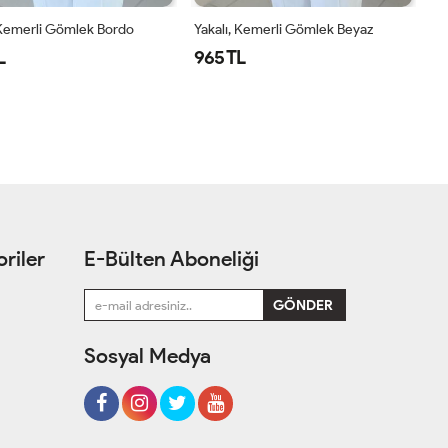
 Kemerli Gömlek Bordo
Yakalı, Kemerli Gömlek Beyaz
L
965 TL
1
2
1
2
riler
E-Bülten Aboneliği
Sosyal Medya