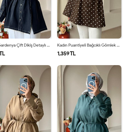
Kadın Gardenya Çift Dikiş Detaylı Gömlek Siyah
Kadın Puantiyeli Bağcıklı Gömlek Kahverengi
 TL
1,359 TL
S-M
L-
1
2
XL