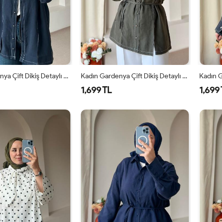
Kadın Gardenya Çift Dikiş Detaylı Gömlek Lacivert
Kadın Gardenya Çift Dikiş Detaylı Gömlek Haki
1,699 TL
1,699
S-M
L-
S-M
L-
XL
XL