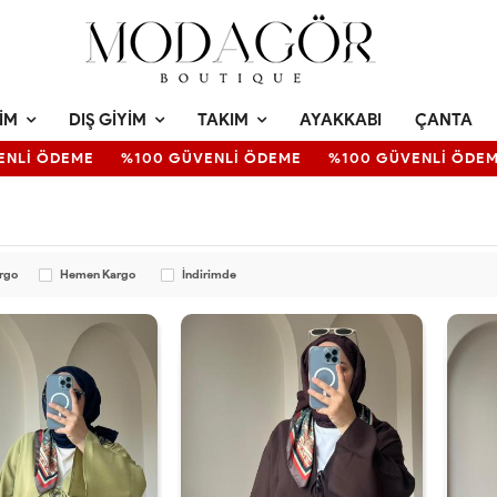
IM
DIŞ GIYIM
TAKIM
AYAKKABI
ÇANTA
Lİ ÖDEME
%100 GÜVENLİ ÖDEME
%100 GÜVENLİ ÖDEME
argo
Hemen Kargo
İndirimde