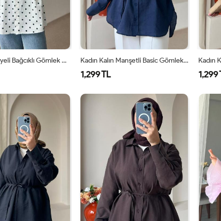
Kadın Puantiyeli Bağcıklı Gömlek Beyaz
Kadın Kalın Manşetli Basic Gömlek Lacivert
1,299 TL
1,299 
1
2
S-M
L-
XL