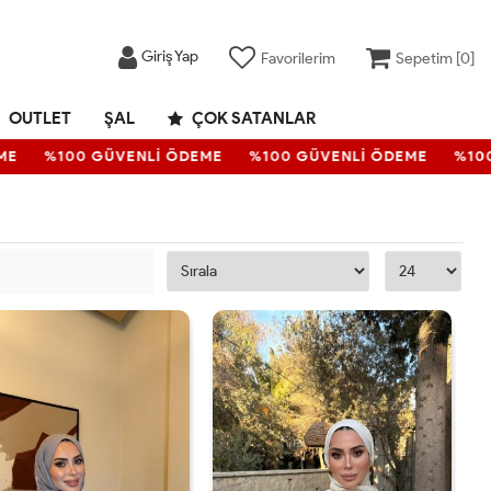
Giriş Yap
Favorilerim
Sepetim [
0
]
OUTLET
ŞAL
ÇOK SATANLAR
E
%100 GÜVENLİ ÖDEME
%100 GÜVENLİ ÖDEME
%100