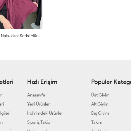
Vannel Scarf Naia Jakar Serisi Mürdüm
STANDART
tleri
Hızlı Erişim
Popüler Katego
ar
Anasayfa
Üst Giyim
eri
Yeni Ürünler
Alt Giyim
gileri
İndirimdeki Ürünler
Dış Giyim
rı
Sipariş Takip
Takım