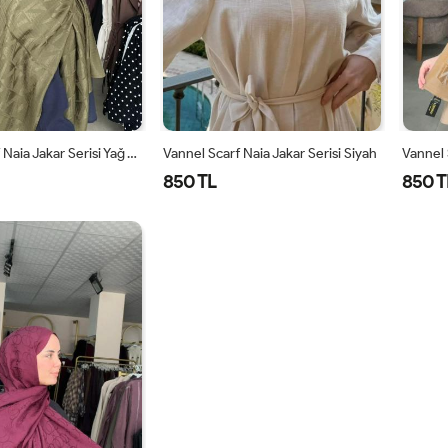
Vannel Scarf Naia Jakar Serisi Yağ Yeşili
Vannel Scarf Naia Jakar Serisi Siyah
850 TL
850 T
STANDART
STANDART