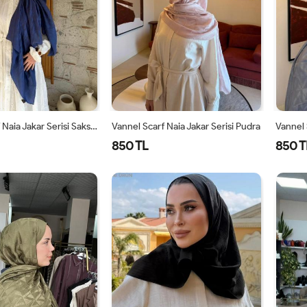
Vannel Scarf Naia Jakar Serisi Saks Mavisi
Vannel Scarf Naia Jakar Serisi Pudra
850 TL
850 T
STANDART
STANDART