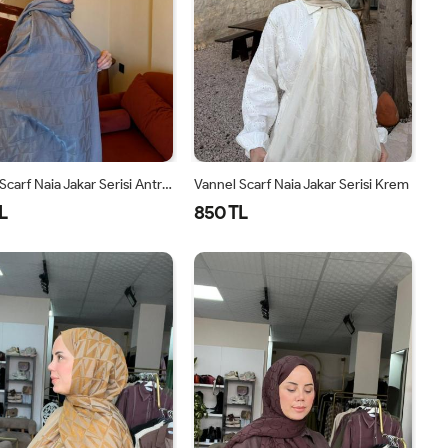
Vannel Scarf Naia Jakar Serisi Antrasit
Vannel Scarf Naia Jakar Serisi Krem
L
850 TL
STANDART
STANDART