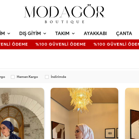
IM
DIŞ GIYIM
TAKIM
AYAKKABI
ÇANTA
ENLİ ÖDEME
%100 GÜVENLİ ÖDEME
%100 GÜVENLİ ÖDEM
argo
Hemen Kargo
İndirimde