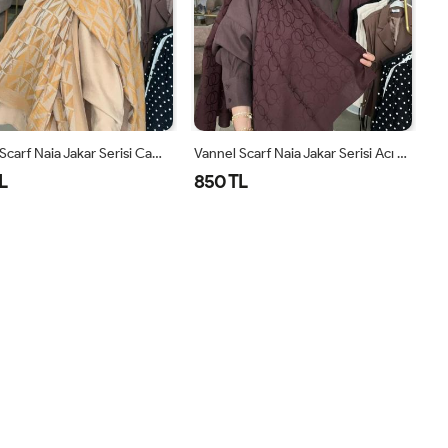
Vannel Scarf Naia Jakar Serisi Camel
Vannel Scarf Naia Jakar Serisi Acı Kahve
L
850 TL
STANDART
STANDART