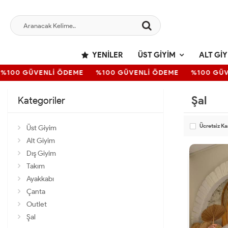
YENILER
ÜST GIYIM
ALT GIY
%100 GÜVENLİ ÖDEME
%100 GÜVENLİ ÖDEME
%100 GÜV
Şal
Kategoriler
Ücretsiz K
Üst Giyim
Alt Giyim
Dış Giyim
Takım
Ayakkabı
Çanta
Outlet
Şal