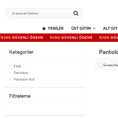
YENILER
ÜST GIYIM
ALT GIY
%100 GÜVENLİ ÖDEME
%100 GÜVENLİ ÖDEME
%100 GÜV
Pantol
Kategoriler
Ücretsiz K
Etek
Pantolon
Pantolon Kot
Filtreleme