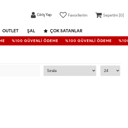
Giriş Yap
Favorilerim
Sepetim [
0
]
OUTLET
ŞAL
ÇOK SATANLAR
ME
%100 GÜVENLİ ÖDEME
%100 GÜVENLİ ÖDEME
%10