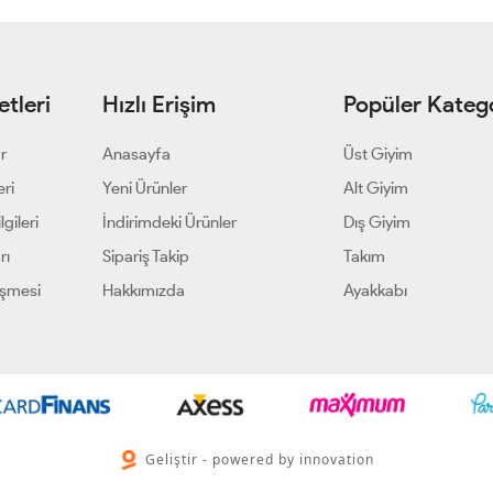
tleri
Hızlı Erişim
Popüler Katego
ar
Anasayfa
Üst Giyim
eri
Yeni Ürünler
Alt Giyim
gileri
İndirimdeki Ürünler
Dış Giyim
rı
Sipariş Takip
Takım
eşmesi
Hakkımızda
Ayakkabı
Geliştir - powered by innovation