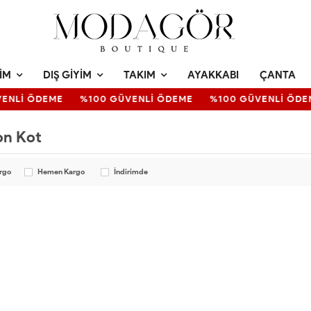
IM
DIŞ GIYIM
TAKIM
AYAKKABI
ÇANTA
ENLİ ÖDEME
%100 GÜVENLİ ÖDEME
%100 GÜVENLİ ÖDE
on Kot
argo
Hemen Kargo
İndirimde