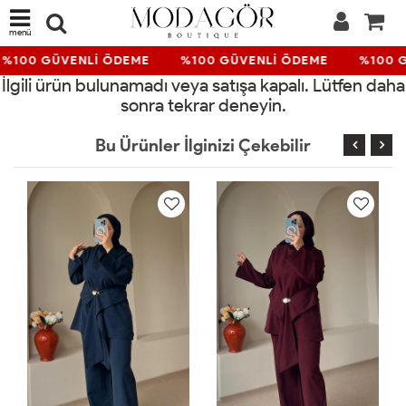
menü
%100 GÜVENLİ ÖDEME
%100 GÜVENLİ ÖDEME
%100 
İlgili ürün bulunamadı veya satışa kapalı. Lütfen daha
sonra tekrar deneyin.
Bu Ürünler İlginizi Çekebilir