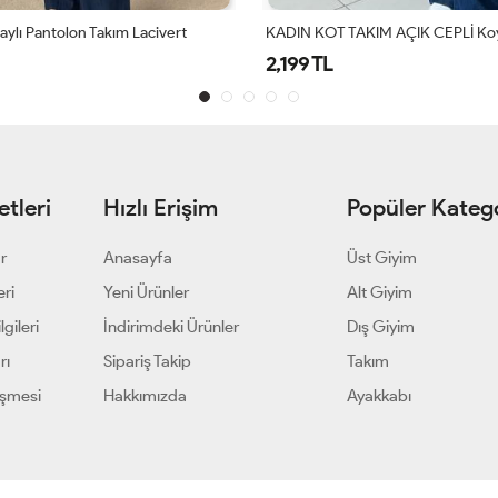
aylı Pantolon Takım Lacivert
KADIN KOT TAKIM AÇIK CEPLİ Ko
2,199 TL
tleri
Hızlı Erişim
Popüler Katego
ar
Anasayfa
Üst Giyim
eri
Yeni Ürünler
Alt Giyim
gileri
İndirimdeki Ürünler
Dış Giyim
rı
Sipariş Takip
Takım
eşmesi
Hakkımızda
Ayakkabı