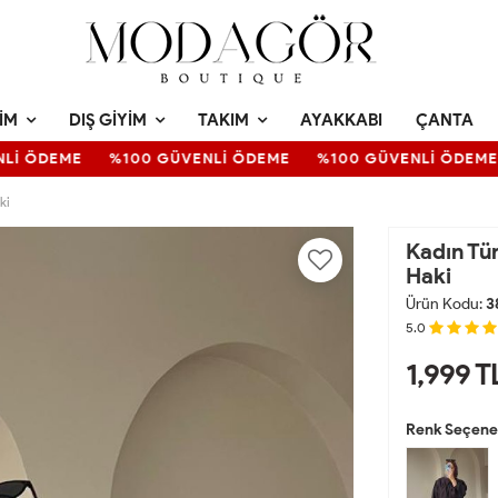
IM
DIŞ GIYIM
TAKIM
AYAKKABI
ÇANTA
İ ÖDEME
%100 GÜVENLİ ÖDEME
%100 GÜVENLİ ÖDEME
ki
Kadın Tü
Haki
Ürün Kodu:
3
5.0
1,999
T
Renk Seçenek