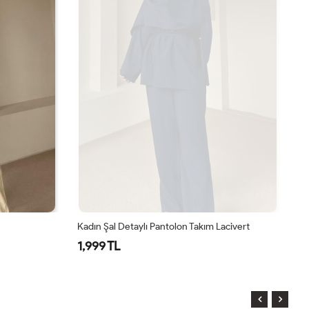
Kadın Şal Detaylı Pantolon Takım Lacivert
Ka
1,999 TL
1