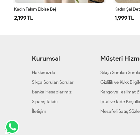
Kadın Takım Elbise Bej
Kadın Şal Det
2,199 TL
1,999 TL
Kurumsal
Müşteri Hizme
Hakkımızda
Sıkça Sorulan Sorul
Sıkça Sorulan Sorular
Gizlilik ve Kvkk Bilgil
Banka Hesaplarımız
Kargo ve Teslimat Bil
Sipariş Takibi
İptal ve İade Koşulla
İletişim
Mesafeli Satış Sözl