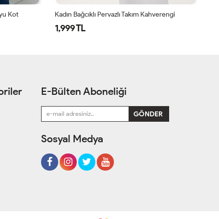
yu Kot
Kadın Bağcıklı Pervazlı Takım Kahverengi
Pi
1,999 TL
1
riler
E-Bülten Aboneliği
Sosyal Medya