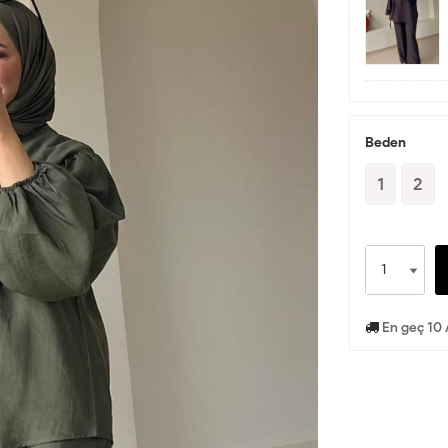
Beden
1
2
En geç 10 