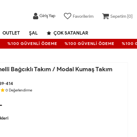
Giriş Yap
Favorilerim
Sepetim [
0
]
OUTLET
ŞAL
ÇOK SATANLAR
%100 GÜVENLİ ÖDEME
%100 GÜVENLİ ÖDEME
%100 GÜ
nelli Bağcıklı Takım / Modal Kumaş Takım
89-414
0
Değerlendirme
L
leri