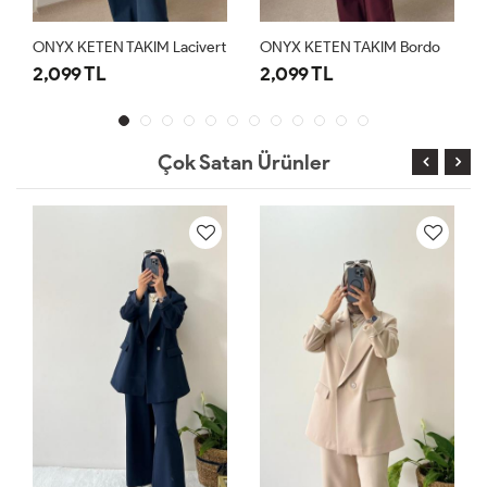
ONYX KETEN TAKIM Lacivert
ONYX KETEN TAKIM Bordo
O
2,099 TL
2,099 TL
2
Çok Satan Ürünler