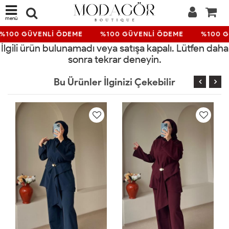
menü
%100 GÜVENLİ ÖDEME
%100 GÜVENLİ ÖDEME
%100 G
İlgili ürün bulunamadı veya satışa kapalı. Lütfen daha
sonra tekrar deneyin.
Bu Ürünler İlginizi Çekebilir