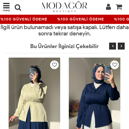
menü
%100 GÜVENLİ ÖDEME
%100 GÜVENLİ ÖDEME
%100 G
İlgili ürün bulunamadı veya satışa kapalı. Lütfen daha
sonra tekrar deneyin.
Bu Ürünler İlginizi Çekebilir