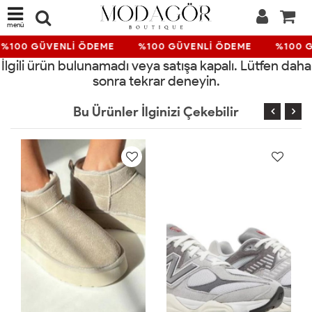
menü
%100 GÜVENLİ ÖDEME
%100 GÜVENLİ ÖDEME
%100 G
İlgili ürün bulunamadı veya satışa kapalı. Lütfen daha
sonra tekrar deneyin.
Bu Ürünler İlginizi Çekebilir