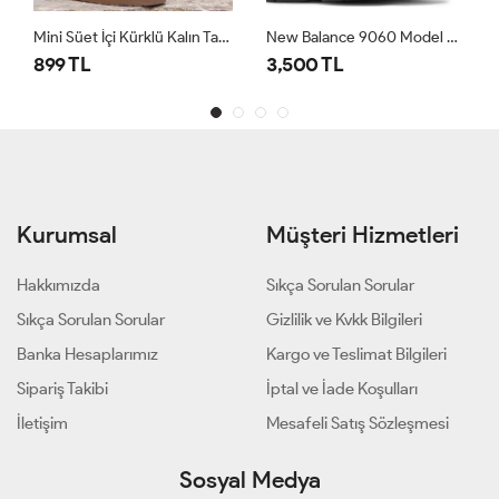
Mini Süet İçi Kürklü Kalın Taban Kadın Ugg Bot Koyu Bej
New Balance 9060 Model Spor Ayakkabı Gri
899 TL
3,500 TL
Kurumsal
Müşteri Hizmetleri
Hakkımızda
Sıkça Sorulan Sorular
Sıkça Sorulan Sorular
Gizlilik ve Kvkk Bilgileri
Banka Hesaplarımız
Kargo ve Teslimat Bilgileri
Sipariş Takibi
İptal ve İade Koşulları
İletişim
Mesafeli Satış Sözleşmesi
Sosyal Medya