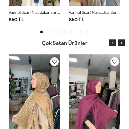
Vannel Scarf Naia Jakar Serisi Saks Mavisi
Vannel Scarf Naia Jakar Serisi Pudra
850 TL
850 TL
850
Çok Satan Ürünler