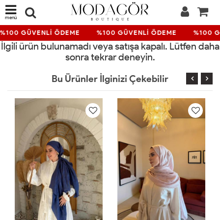
menü
%100 GÜVENLİ ÖDEME
%100 GÜVENLİ ÖDEME
%100 G
İlgili ürün bulunamadı veya satışa kapalı. Lütfen daha
sonra tekrar deneyin.
Bu Ürünler İlginizi Çekebilir