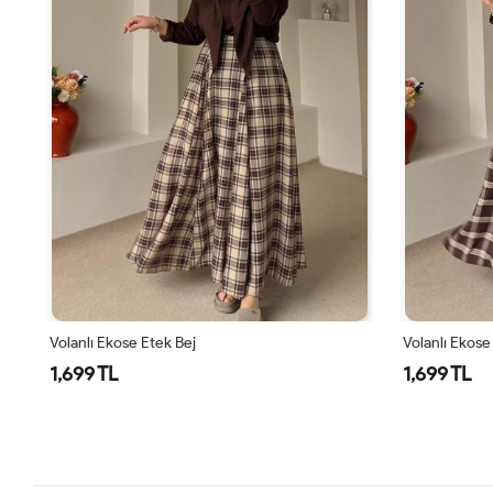
Volanlı Ekose Etek Kahverengi
Volanlı Ekose
1,699 TL
1,699 TL