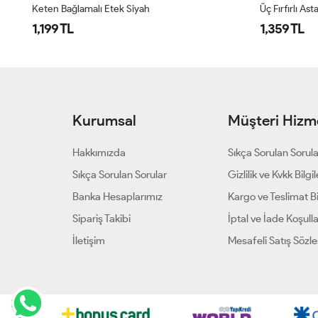
Üç Fırfırlı Astarlı Etek – Rahat - Şık Tasarım Siyah
Yandan Bağla
1,359 TL
999 TL
Kurumsal
Müşteri Hizme
Hakkımızda
Sıkça Sorulan Sorul
Sıkça Sorulan Sorular
Gizlilik ve Kvkk Bilgil
Banka Hesaplarımız
Kargo ve Teslimat Bil
Sipariş Takibi
İptal ve İade Koşulla
İletişim
Mesafeli Satış Sözl