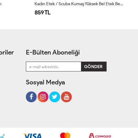
Kadın Etek / Scuba Kumaş Yüksek Bel Etek Beyaz
Yandan Bağlamalı Scuba Etek Lacivert
Şi
999 TL
1,
riler
E-Bülten Aboneliği
Sosyal Medya