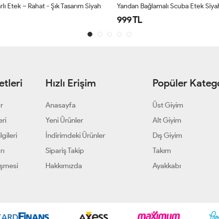
malı Scuba Etek Siyah
859 TL
tleri
Hızlı Erişim
Popüler Katego
ar
Anasayfa
Üst Giyim
eri
Yeni Ürünler
Alt Giyim
gileri
İndirimdeki Ürünler
Dış Giyim
rı
Sipariş Takip
Takım
eşmesi
Hakkımızda
Ayakkabı