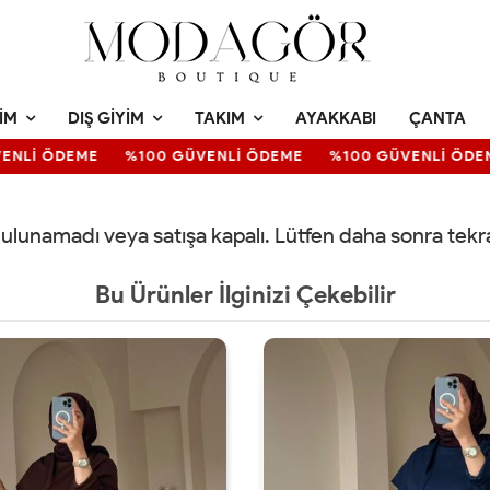
IM
DIŞ GIYIM
TAKIM
AYAKKABI
ÇANTA
NLİ ÖDEME
%100 GÜVENLİ ÖDEME
%100 GÜVENLİ ÖDEM
 bulunamadı veya satışa kapalı. Lütfen daha sonra tek
Bu Ürünler İlginizi Çekebilir