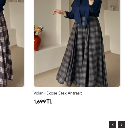
Volanlı Ekose Etek Haki
Ka
1,699 TL
1,