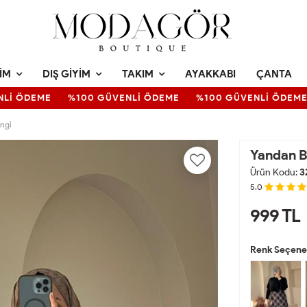
IM
DIŞ GIYIM
TAKIM
AYAKKABI
ÇANTA
İ ÖDEME
%100 GÜVENLİ ÖDEME
%100 GÜVENLİ ÖDEME
engi
Yandan B
Ürün Kodu:
3
5.0
999
TL
Renk Seçenek