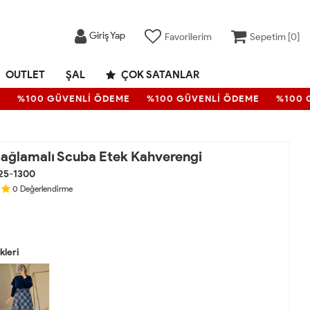
Giriş Yap
Favorilerim
Sepetim [
0
]
OUTLET
ŞAL
ÇOK SATANLAR
%100 GÜVENLİ ÖDEME
%100 GÜVENLİ ÖDEME
%100 GÜ
ağlamalı Scuba Etek Kahverengi
25-1300
0
Değerlendirme
leri