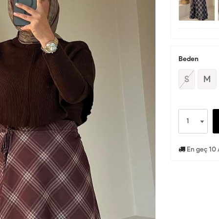
Beden
S
M
En geç 10 