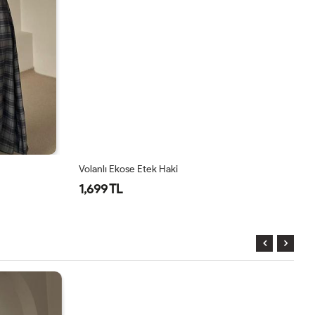
Volanlı Ekose Etek Haki
Ka
1,699 TL
1,