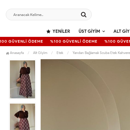
YENILER
ÜST GIYIM
ALT GIY
0 GÜVENLİ ÖDEME
%100 GÜVENLİ ÖDEME
%100 GÜVENL
Anasayfa
Alt Giyim
Etek
Yandan Bağlamalı Scuba Etek Kahver