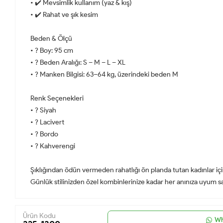
• ✔️ Mevsimlik kullanım (yaz & kış)
• ✔️ Rahat ve şık kesim
Beden & Ölçü
• ? Boy: 95 cm
• ? Beden Aralığı: S – M – L – XL
• ? Manken Bilgisi: 63–64 kg, üzerindeki beden M
Renk Seçenekleri
• ? Siyah
• ? Lacivert
• ? Bordo
• ? Kahverengi
Şıklığından ödün vermeden rahatlığı ön planda tutan kadınlar için
Günlük stilinizden özel kombinlerinize kadar her anınıza uyum sa
Ürün Kodu
Wh