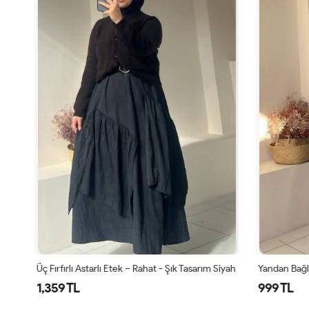
Üç Fırfırlı Astarlı Etek – Rahat - Şık Tasarım Siyah
Yandan Bağla
1,359 TL
999 TL