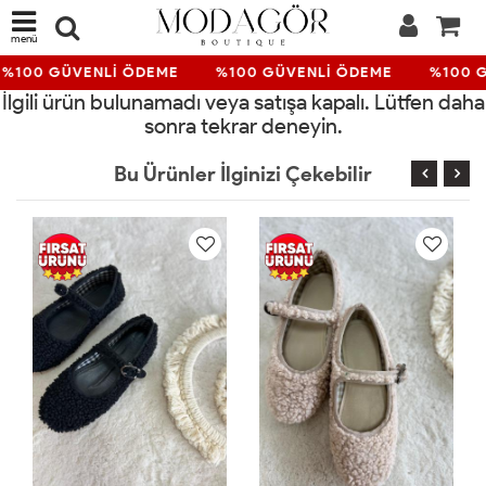
menü
%100 GÜVENLİ ÖDEME
%100 GÜVENLİ ÖDEME
%100 G
İlgili ürün bulunamadı veya satışa kapalı. Lütfen daha
sonra tekrar deneyin.
Bu Ürünler İlginizi Çekebilir