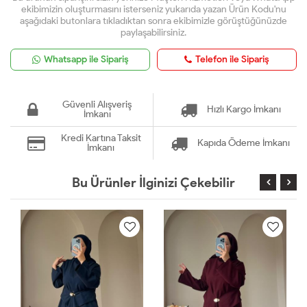
ekibimizin oluşturmasını isterseniz yukarıda yazan Ürün Kodu'nu
aşağıdaki butonlara tıkladıktan sonra ekibimizle görüştüğünüzde
paylaşabilirsiniz.
Whatsapp ile Sipariş
Telefon ile Sipariş
Güvenli Alışveriş
Hızlı Kargo İmkanı
İmkanı
Kredi Kartına Taksit
Kapıda Ödeme İmkanı
İmkanı
Bu Ürünler İlginizi Çekebilir