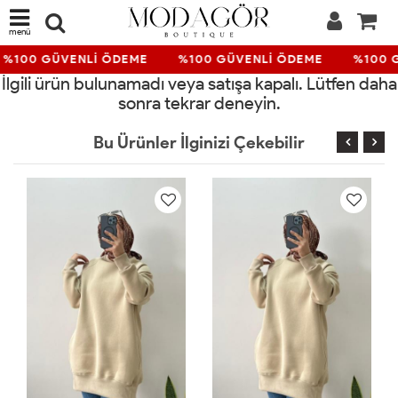
menü
%100 GÜVENLİ ÖDEME
%100 GÜVENLİ ÖDEME
%100 
İlgili ürün bulunamadı veya satışa kapalı. Lütfen daha
sonra tekrar deneyin.
Bu Ürünler İlginizi Çekebilir