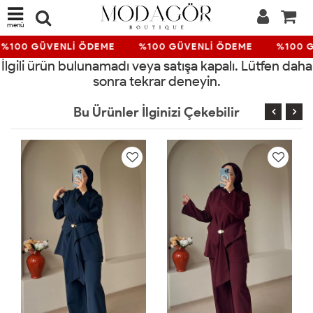
menü
%100 GÜVENLİ ÖDEME
%100 GÜVENLİ ÖDEME
%100 G
İlgili ürün bulunamadı veya satışa kapalı. Lütfen daha
sonra tekrar deneyin.
Bu Ürünler İlginizi Çekebilir