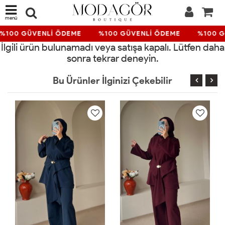
menü
%100 GÜVENLİ ÖDEME
%100 GÜVENLİ ÖDEME
%100 G
İlgili ürün bulunamadı veya satışa kapalı. Lütfen daha
sonra tekrar deneyin.
Bu Ürünler İlginizi Çekebilir