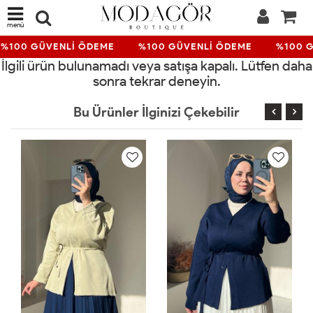
menü
%100 GÜVENLİ ÖDEME
%100 GÜVENLİ ÖDEME
%100 G
İlgili ürün bulunamadı veya satışa kapalı. Lütfen daha
sonra tekrar deneyin.
Bu Ürünler İlginizi Çekebilir