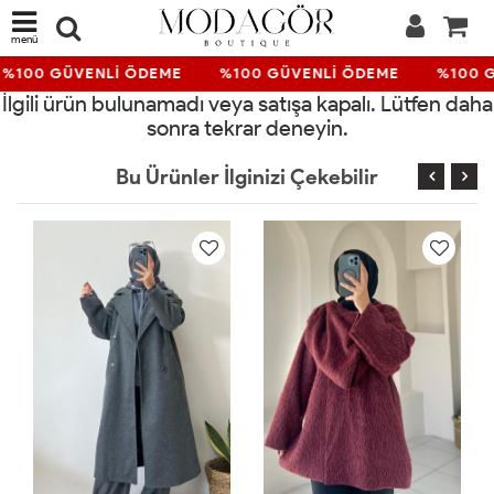
menü
%100 GÜVENLİ ÖDEME
%100 GÜVENLİ ÖDEME
%100 
İlgili ürün bulunamadı veya satışa kapalı. Lütfen daha
sonra tekrar deneyin.
Bu Ürünler İlginizi Çekebilir