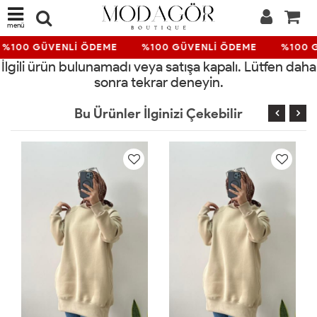
menü
%100 GÜVENLİ ÖDEME
%100 GÜVENLİ ÖDEME
%100 
İlgili ürün bulunamadı veya satışa kapalı. Lütfen daha
sonra tekrar deneyin.
Bu Ürünler İlginizi Çekebilir