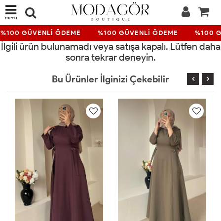
menü
%100 GÜVENLİ ÖDEME
%100 GÜVENLİ ÖDEME
%100 G
İlgili ürün bulunamadı veya satışa kapalı. Lütfen daha
sonra tekrar deneyin.
Bu Ürünler İlginizi Çekebilir