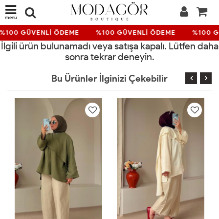
menü
%100 GÜVENLİ ÖDEME
%100 GÜVENLİ ÖDEME
%100 G
İlgili ürün bulunamadı veya satışa kapalı. Lütfen daha
sonra tekrar deneyin.
Bu Ürünler İlginizi Çekebilir