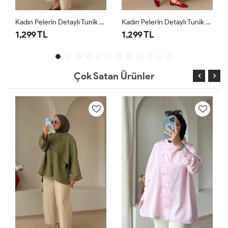
Kadın Pelerin Detaylı Tunik Haki
Kadın Pelerin Detaylı Tunik Krem
1,299 TL
1,299 TL
1,29
Çok Satan Ürünler