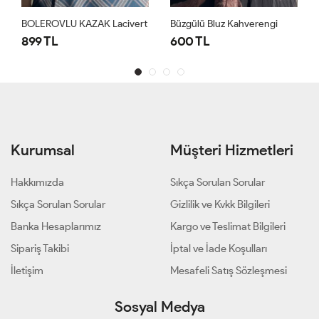
BOLEROVLU KAZAK Lacivert
Büzgülü Bluz Kahverengi
Büzgü
899 TL
600 TL
600
Kurumsal
Müşteri Hizmetleri
Hakkımızda
Sıkça Sorulan Sorular
Sıkça Sorulan Sorular
Gizlilik ve Kvkk Bilgileri
Banka Hesaplarımız
Kargo ve Teslimat Bilgileri
Sipariş Takibi
İptal ve İade Koşulları
İletişim
Mesafeli Satış Sözleşmesi
Sosyal Medya