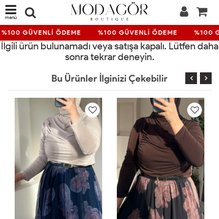
menü
%100 GÜVENLİ ÖDEME
%100 GÜVENLİ ÖDEME
%100 
İlgili ürün bulunamadı veya satışa kapalı. Lütfen daha
sonra tekrar deneyin.
Bu Ürünler İlginizi Çekebilir