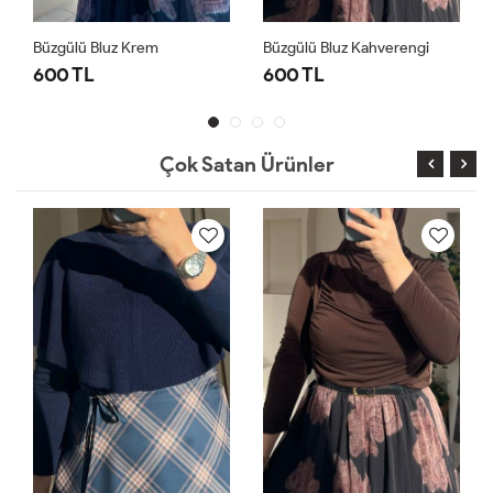
ülü Bluz Krem
Büzgülü Bluz Kahverengi
Büzgülü B
 TL
600 TL
600 TL
Çok Satan Ürünler