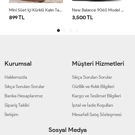
Mini Süet İçi Kürklü Kalın Taban Kadın Ugg Bot Koyu Bej
New Balance 9060 Model Spor Ayakkabı Gri
899 TL
3,500 TL
Kurumsal
Müşteri Hizmetleri
Hakkımızda
Sıkça Sorulan Sorular
Sıkça Sorulan Sorular
Gizlilik ve Kvkk Bilgileri
Banka Hesaplarımız
Kargo ve Teslimat Bilgileri
Sipariş Takibi
İptal ve İade Koşulları
İletişim
Mesafeli Satış Sözleşmesi
Sosyal Medya