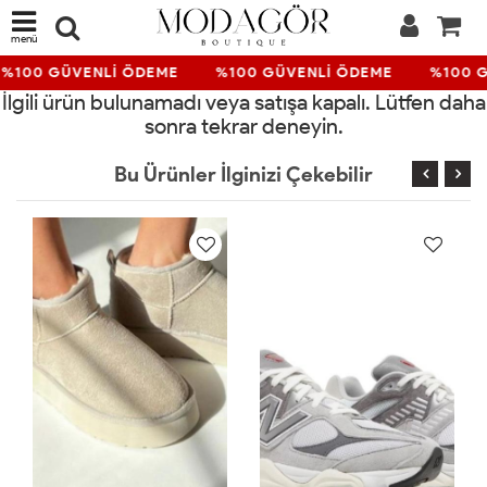
menü
%100 GÜVENLİ ÖDEME
%100 GÜVENLİ ÖDEME
%100 G
İlgili ürün bulunamadı veya satışa kapalı. Lütfen daha
sonra tekrar deneyin.
Bu Ürünler İlginizi Çekebilir