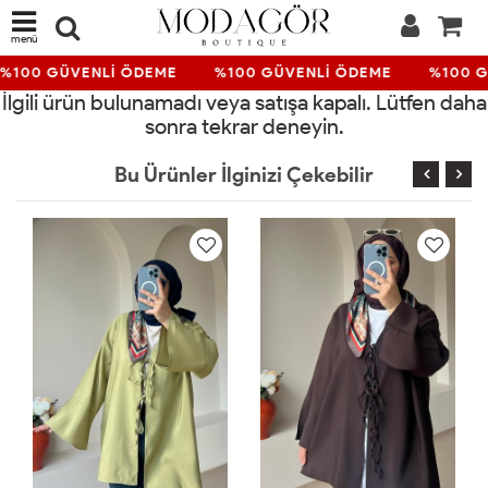
menü
%100 GÜVENLİ ÖDEME
%100 GÜVENLİ ÖDEME
%100 G
İlgili ürün bulunamadı veya satışa kapalı. Lütfen daha
sonra tekrar deneyin.
Bu Ürünler İlginizi Çekebilir