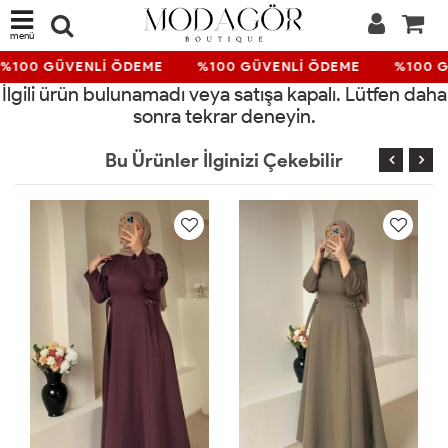
menü
%100 GÜVENLİ ÖDEME
%100 GÜVENLİ ÖDEME
%100 G
İlgili ürün bulunamadı veya satışa kapalı. Lütfen daha
sonra tekrar deneyin.
Bu Ürünler İlginizi Çekebilir