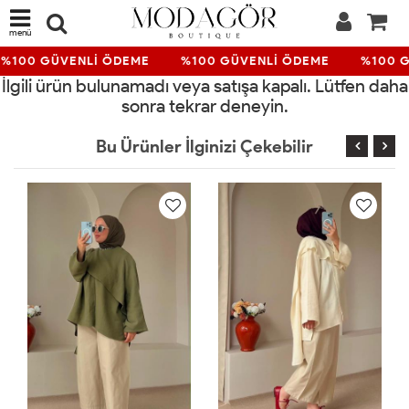
menü
%100 GÜVENLİ ÖDEME
%100 GÜVENLİ ÖDEME
%100 G
İlgili ürün bulunamadı veya satışa kapalı. Lütfen daha
sonra tekrar deneyin.
Bu Ürünler İlginizi Çekebilir