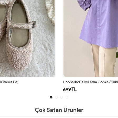
ivri Yaka Gömlek Tunik Lila
Hoops İncili Sivri Yaka Gömlek Tun
699 TL
Çok Satan Ürünler