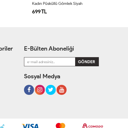
Kadın Pofuduk Babet Siyah
Ho
659 TL
6
riler
E-Bülten Aboneliği
Sosyal Medya