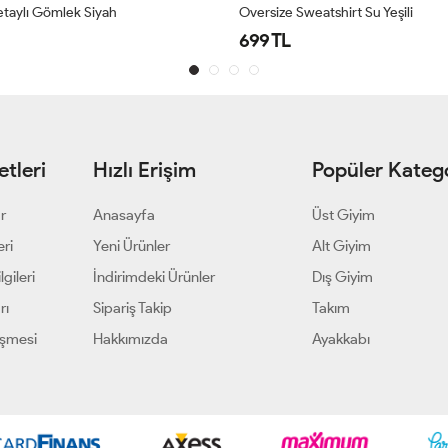
tshirt Su Yeşili
Kadın Püsküllü Gömlek Siyah
699 TL
tleri
Hızlı Erişim
Popüler Katego
ar
Anasayfa
Üst Giyim
eri
Yeni Ürünler
Alt Giyim
gileri
İndirimdeki Ürünler
Dış Giyim
rı
Sipariş Takip
Takım
eşmesi
Hakkımızda
Ayakkabı