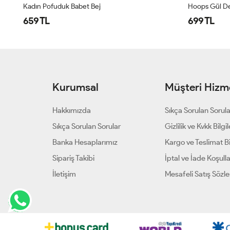
Hoops Gül Detaylı Gömlek Siyah
Oversize Swea
699 TL
699 TL
Kurumsal
Müşteri Hizme
Hakkımızda
Sıkça Sorulan Sorul
Sıkça Sorulan Sorular
Gizlilik ve Kvkk Bilgil
Banka Hesaplarımız
Kargo ve Teslimat Bil
Sipariş Takibi
İptal ve İade Koşulla
İletişim
Mesafeli Satış Sözl