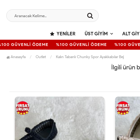
YENILER
ÜST GIYIM
ALT GIY
100 GÜVENLİ ÖDEME
%100 GÜVENLİ ÖDEME
%100 GÜVEN
Anasayfa
Outlet
Kalın Tabanlı Chunky Spor Ayakkabılar Bej
İlgili ürün