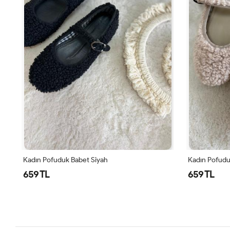
Kadın Pofuduk Babet Bej
Hoops İncili S
659 TL
699 TL