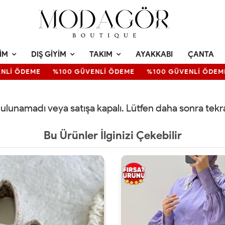
IM
DIŞ GIYIM
TAKIM
AYAKKABI
ÇANTA
Lİ ÖDEME
%100 GÜVENLİ ÖDEME
%100 GÜVENLİ ÖDEME
 bulunamadı veya satışa kapalı. Lütfen daha sonra tek
Bu Ürünler İlginizi Çekebilir