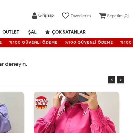
Giriş Yap
Favorilerim
Sepetim [
0
]
OUTLET
ŞAL
ÇOK SATANLAR
%100 GÜVENLİ ÖDEME
%100 GÜVENLİ ÖDEME
%100 
rar deneyin.