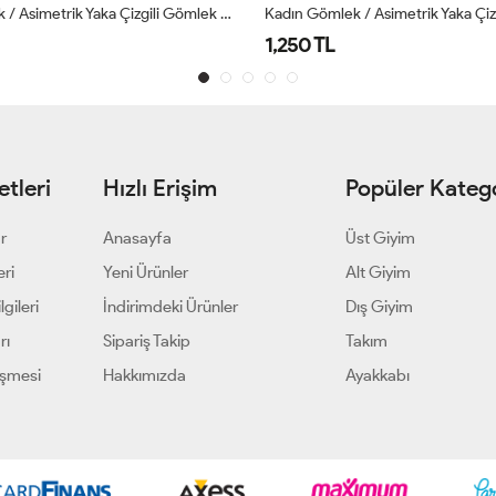
Kadın Gömlek / Asimetrik Yaka Çizgili Gömlek Bordo
Kadın Pelerin Detaylı Tunik Mavi
1,299 TL
tleri
Hızlı Erişim
Popüler Katego
ar
Anasayfa
Üst Giyim
eri
Yeni Ürünler
Alt Giyim
gileri
İndirimdeki Ürünler
Dış Giyim
rı
Sipariş Takip
Takım
eşmesi
Hakkımızda
Ayakkabı