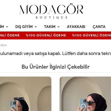
IM
DIŞ GIYIM
TAKIM
AYAKKABI
ÇANTA
Lİ ÖDEME
%100 GÜVENLİ ÖDEME
%100 GÜVENLİ ÖDEME
ürdüm
 bulunamadı veya satışa kapalı. Lütfen daha sonra tek
Bu Ürünler İlginizi Çekebilir