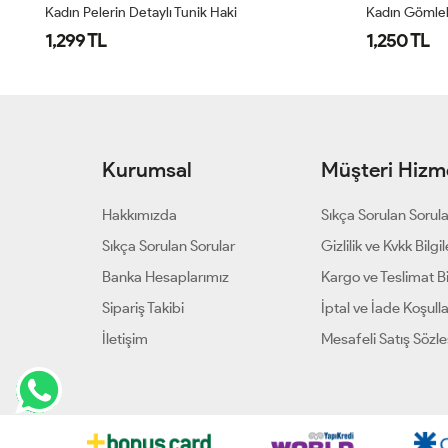
Kadın Gömlek / Asimetrik Yaka Çizgili Gömlek Pembe
1,250 TL
1,250 TL
Kurumsal
Müşteri Hizme
Hakkımızda
Sıkça Sorulan Sorul
Sıkça Sorulan Sorular
Gizlilik ve Kvkk Bilgil
Banka Hesaplarımız
Kargo ve Teslimat Bil
Sipariş Takibi
İptal ve İade Koşulla
İletişim
Mesafeli Satış Sözl