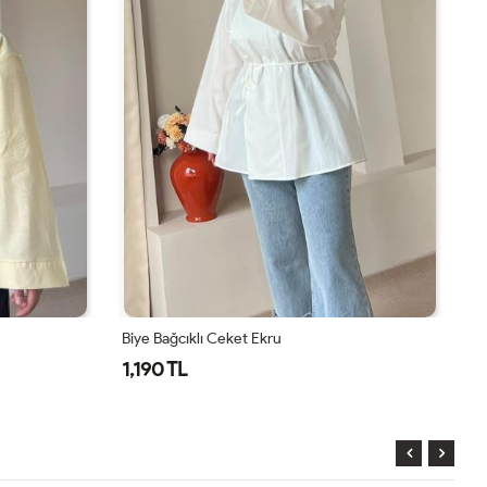
Biye Bağcıklı Ceket Kahverengi
Vo
1,190 TL
1