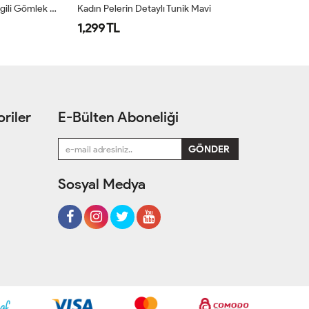
Kadın Bağcıklı Ekose Gömlek / Fırfır Kol Detaylı Kahverengi
Ka
1,389 TL
1
riler
E-Bülten Aboneliği
Sosyal Medya