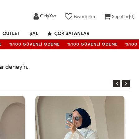
Giriş Yap
Favorilerim
Sepetim [
0
]
OUTLET
ŞAL
ÇOK SATANLAR
%100 GÜVENLİ ÖDEME
%100 GÜVENLİ ÖDEME
%100 
rar deneyin.