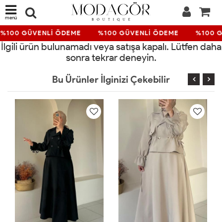
menü
%100 GÜVENLİ ÖDEME
%100 GÜVENLİ ÖDEME
%100 G
İlgili ürün bulunamadı veya satışa kapalı. Lütfen daha
sonra tekrar deneyin.
Bu Ürünler İlginizi Çekebilir