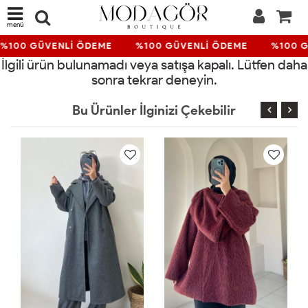
menü
%100 GÜVENLİ ÖDEME
%100 GÜVENLİ ÖDEME
%100 G
İlgili ürün bulunamadı veya satışa kapalı. Lütfen daha
sonra tekrar deneyin.
Bu Ürünler İlginizi Çekebilir