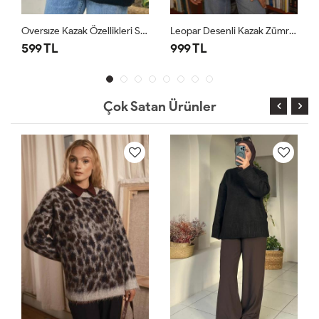
Oversıze Kazak Özellikleri Siyah
Leopar Desenli Kazak Zümrüt
599 TL
999 TL
899
Çok Satan Ürünler