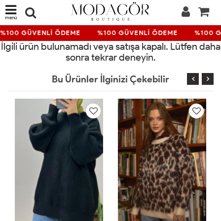
menü
%100 GÜVENLİ ÖDEME
%100 GÜVENLİ ÖDEME
%100 G
İlgili ürün bulunamadı veya satışa kapalı. Lütfen daha
sonra tekrar deneyin.
Bu Ürünler İlginizi Çekebilir